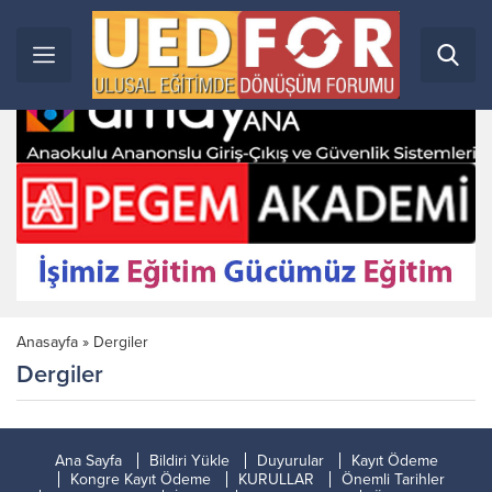
Anasayfa
»
Dergiler
Dergiler
Ana Sayfa
Bildiri Yükle
Duyurular
Kayıt Ödeme
Kongre Kayıt Ödeme
KURULLAR
Önemli Tarihler