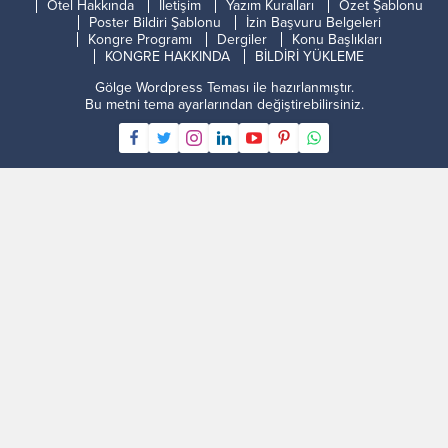
Otel Hakkında
İletişim
Yazım Kuralları
Özet Şablonu
Poster Bildiri Şablonu
İzin Başvuru Belgeleri
Kongre Programı
Dergiler
Konu Başlıkları
KONGRE HAKKINDA
BİLDİRİ YÜKLEME
Gölge Wordpress Teması
ile hazırlanmıştır.
Bu metni tema ayarlarından değiştirebilirsiniz.